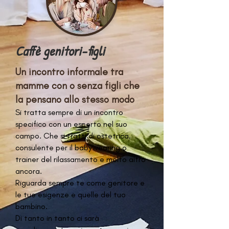
Caffè genitori-figli
Un incontro informale tra
mamme con o senza figli che
la pensano allo stesso modo
Si tratta sempre di un incontro
specifico con un esperto nel suo
campo. Che si tratti di ostetrica,
consulente per il babywearing o
trainer del rilassamento e molto altro
ancora.
Riguarda sempre te come genitore e
le tue esigenze e quelle del tuo
bambino.
Di tanto in tanto ci sarà