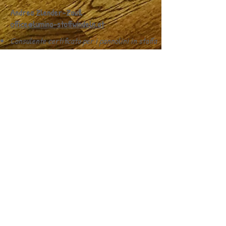
Andrea Zlender-Zaufl
office@lumina-stoffwindeln.at
Consulente certificato per i pannolini in stoffa
Allenatore mentale certificato
Consulente certificato per la vita e la vita
sociale
Consulente di coppia e sessuale
impronta
politica sulla riservatezza
© 2025 di Windel-Dino consigli
sui pannolini in stoffa