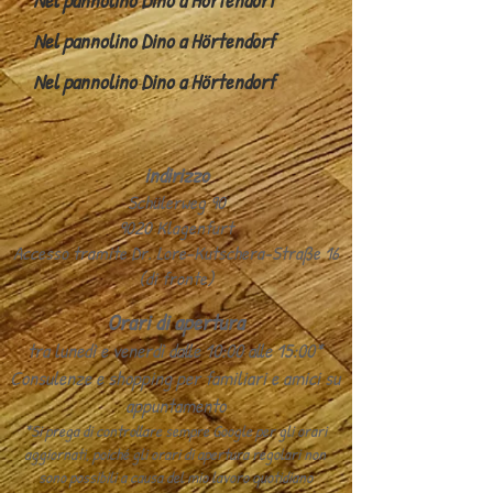
Nel pannolino Dino a Hörtendorf
Nel pannolino Dino a Hörtendorf
Nel pannolino Dino a Hörtendorf
indirizzo
Schülerweg 90
9020 Klagenfurt
Accesso tramite Dr. Lore-Kutschera-Straße 16
(di fronte)
Orari di apertura
tra lunedì e venerdì dalle 10:00 alle 15:00*
Consulenze e shopping per familiari e amici su
appuntamento
*Si prega di controllare sempre Google per gli orari
aggiornati, poiché gli orari di apertura regolari non
sono possibili a causa del mio lavoro quotidiano