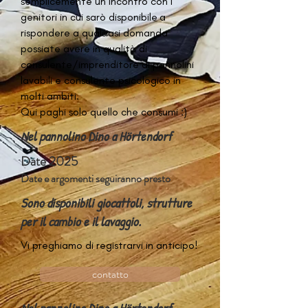
semplicemente un incontro con i
genitori in cui sarò disponibile
a
rispondere a qualsiasi domanda
possiate avere in qualità di
consulente/imprenditore di pannolini
lavabili e consulente psicologico in
molti ambiti.
Qui paghi solo quello che consumi :)
Nel pannolino Dino a Hörtendorf
Date 2025
Date e argomenti seguiranno presto
Sono disponibili giocattoli, strutture
per il cambio e il lavaggio.
Vi preghiamo di registrarvi in anticipo!
contatto